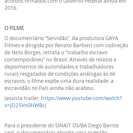
acordos firmados com o Governo Federal ainda em
2016.
O FILME
O documentário “Servidão”, da produtora GAYA
Filmes e dirigido por Renato Barbieri com codireção
de Neto Borges, retrata o “trabalho escravo
contemporâneo” no Brasil. Através de relatos e
depoimentos de autoridades e trabalhadores
rurais resgatados de condições análogas às de
escravos, o filme expõe uma dura realidade: a
escravidão no País ainda não acabou.
(assista trailer:
https://www.youtube.com/watch?
v=jO25Vn0HWBc
)
Para o presidente do SINAIT DS/BA Diego Barros
Leal, o documentário aborda uma questão