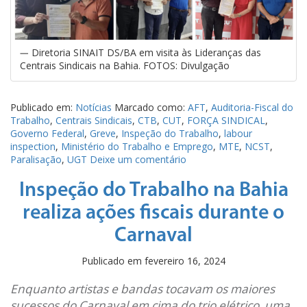
Diretoria SINAIT DS/BA em visita às Lideranças das
Centrais Sindicais na Bahia. FOTOS: Divulgação
Publicado em:
Notícias
Marcado como:
AFT
,
Auditoria-Fiscal do
Trabalho
,
Centrais Sindicais
,
CTB
,
CUT
,
FORÇA SINDICAL
,
Governo Federal
,
Greve
,
Inspeção do Trabalho
,
labour
inspection
,
Ministério do Trabalho e Emprego
,
MTE
,
NCST
,
Paralisação
,
UGT
Deixe um comentário
Inspeção do Trabalho na Bahia
realiza ações fiscais durante o
Carnaval
Publicado em
fevereiro 16, 2024
Enquanto artistas e bandas tocavam os maiores
sucessos do Carnaval em cima do trio elétrico, uma