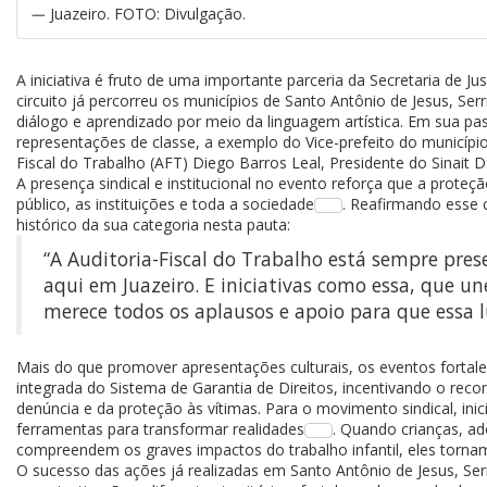
Juazeiro. FOTO: Divulgação.
A iniciativa é fruto de uma importante parceria da Secretaria de 
circuito já percorreu os municípios de Santo Antônio de Jesus, S
diálogo e aprendizado por meio da linguagem artística.
Em sua pas
representações de classe, a exemplo do Vice-prefeito do município,
Fiscal do Trabalho (AFT) Diego Barros Leal, Presidente do Sinait 
A presença sindical e institucional no evento reforça que a prote
público, as instituições e toda a sociedade
. Reafirmando esse 
histórico da sua categoria nesta pauta:
“A Auditoria-Fiscal do Trabalho está sempre prese
aqui em Juazeiro. E iniciativas como essa, que un
merece todos os aplausos e apoio para que essa lu
Mais do que promover apresentações culturais, os eventos fort
integrada do Sistema de Garantia de Direitos, incentivando o rec
denúncia e da proteção às vítimas.
Para o movimento sindical, in
ferramentas para transformar realidades
. Quando crianças, ad
compreendem os graves impactos do trabalho infantil, eles tornam
O sucesso das ações já realizadas em Santo Antônio de Jesus, Serr