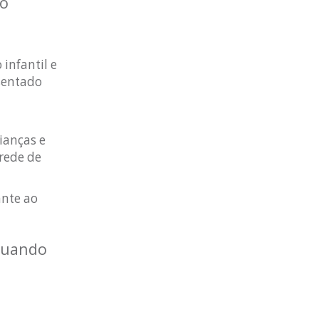
 o
infantil e
sentado
ianças e
 rede de
ante ao
 Quando