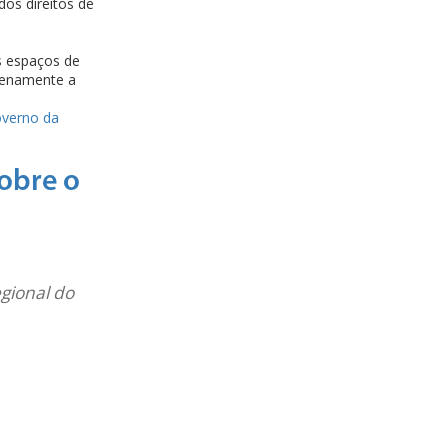
dos direitos de
os espaços de
plenamente a
verno da
sobre o
egional do