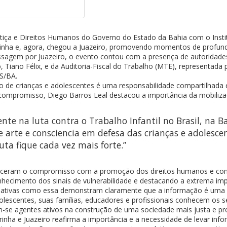
Justiça e Direitos Humanos do Governo do Estado da Bahia com o Insti
errinha e, agora, chegou a Juazeiro, promovendo momentos de profund
sagem por Juazeiro, o evento contou com a presença de autoridades
 Tiano Félix, e da Auditoria-Fiscal do Trabalho (MTE), representada 
DS/BA.
ção de crianças e adolescentes é uma responsabilidade compartilhada 
compromisso, Diego Barros Leal destacou a importância da mobiliza
nte na luta contra o Trabalho Infantil no Brasil, na B
e arte e consciencia em defesa das crianças e adolesce
ta fique cada vez mais forte.”
aleceram o compromisso com a promoção dos direitos humanos e co
onhecimento dos sinais de vulnerabilidade e destacando a extrema im
iciativas como essa demonstram claramente que a informação é uma d
olescentes, suas famílias, educadores e profissionais conhecem os se
-se agentes ativos na construção de uma sociedade mais justa e pro
inha e Juazeiro reafirma a importância e a necessidade de levar inf