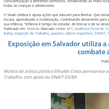
conscientização a diferentes territórios, fortalecendo as redes l
todas as crianças e adolescente.
O Sinait celebra e apoia ações que educam para libertar. Que inic
escuta, aprendizado e mobilização, contribuindo ativamente para 
sua infância. “
Infância é tempo de estudar, de brincar e de se dese
Publicado em:
Notícias
Marcado como:
AFT
,
Auditoria-Fiscal do T
Bahia
,
Inspeção do Trabalho
,
Juazeiro
,
labour inspection
,
SINAIT
,
S
Exposição em Salvador utiliza a 
combate a
Publ
Mostra do artista plástico Elinaldo Costa permanece a
Trabalho, com apoio do SINAIT DS/BA