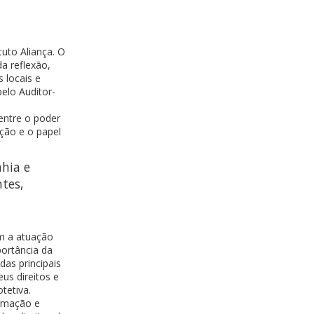
tuto Aliança. O
a reflexão,
 locais e
pelo Auditor-
entre o poder
ção e o papel
ahia e
ntes,
m a atuação
portância da
as principais
us direitos e
tetiva.
ormação e