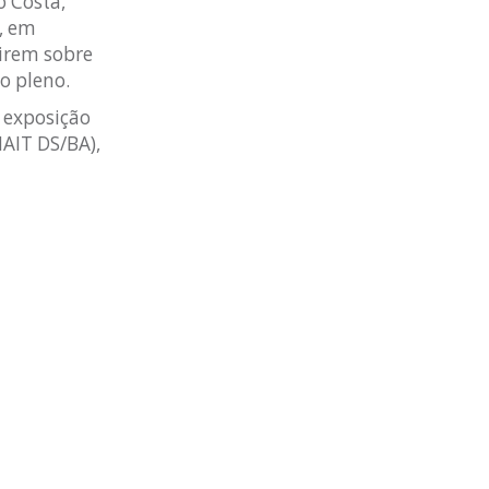
o Costa,
), em
tirem sobre
o pleno.
 exposição
NAIT DS/BA),