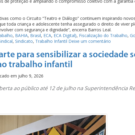
ocais de proteção e ampliando o compromisso coletivo com a garantia 
iativas como o Circuito “Teatro e Diálogo” continuem inspirando nov
que toda criança e adolescente tenha assegurado o direito de viver 
nvolver com segurança e dignidade”, encerra Barros Leal.
rabalho
,
BAHIA
,
Brasil
,
ECA
,
ECA Digital}
,
Fiscalização do Trabalho
,
Go
indical
,
Sindicato
,
Trabalho Infantil
Deixe um comentário
arte para sensibilizar a sociedade 
o trabalho infantil
icado em
julho 9, 2026
berta ao público até 12 de julho na Superintendência R