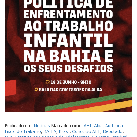
Publicado em:
Notícias
Marcado como:
AFT
,
Alba
,
Auditoria-
Fiscal do Trabalho
,
BAHIA
,
Brasil
,
Concurso AFT
,
Deputado
,