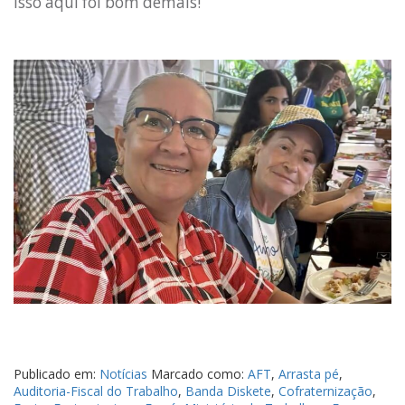
Isso aqui foi bom demais!
Publicado em:
Notícias
Marcado como:
AFT
,
Arrasta pé
,
Auditoria-Fiscal do Trabalho
,
Banda Diskete
,
Cofraternização
,