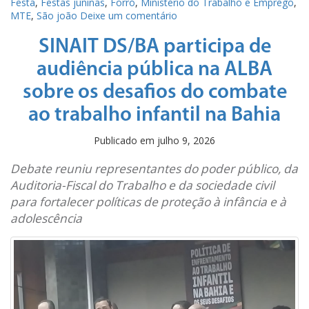
Festa
,
Festas juninas
,
Forró
,
Ministério do Trabalho e Emprego
,
MTE
,
São joão
Deixe um comentário
SINAIT DS/BA participa de
audiência pública na ALBA
sobre os desafios do combate
ao trabalho infantil na Bahia
Publicado em
julho 9, 2026
Debate reuniu representantes do poder público, da
Auditoria-Fiscal do Trabalho e da sociedade civil
para fortalecer políticas de proteção à infância e à
adolescência