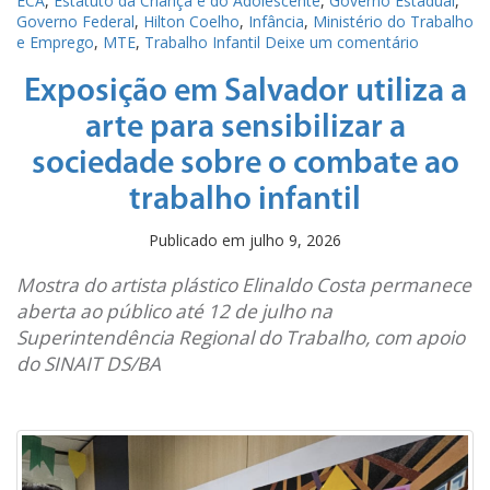
ECA
,
Estatuto da Criança e do Adolescente
,
Governo Estadual
,
Governo Federal
,
Hilton Coelho
,
Infância
,
Ministério do Trabalho
e Emprego
,
MTE
,
Trabalho Infantil
Deixe um comentário
Exposição em Salvador utiliza a
arte para sensibilizar a
sociedade sobre o combate ao
trabalho infantil
Publicado em
julho 9, 2026
Mostra do artista plástico Elinaldo Costa permanece
aberta ao público até 12 de julho na
Superintendência Regional do Trabalho, com apoio
do SINAIT DS/BA