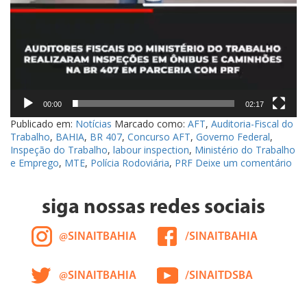
00:00
02:17
Publicado em:
Notícias
Marcado como:
AFT
,
Auditoria-Fiscal do
Trabalho
,
BAHIA
,
BR 407
,
Concurso AFT
,
Governo Federal
,
Inspeção do Trabalho
,
labour inspection
,
Ministério do Trabalho
e Emprego
,
MTE
,
Polícia Rodoviária
,
PRF
Deixe um comentário
siga nossas redes sociais
@SINAITBAHIA
/SINAITBAHIA
@SINAITBAHIA
/SINAITDSBA