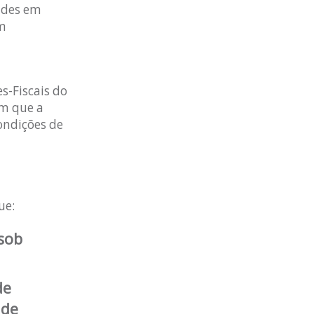
dades em
om
s-Fiscais do
am que a
ondições de
ue:
sob
de
 de