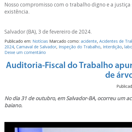
Nosso compromisso com o trabalho digno e a justiça
existência.
Salvador (BA), 3 de fevereiro de 2024.
Publicado em:
Notícias
Marcado como:
acidente
,
Acidentes de Tra
2024
,
Carnaval de Salvador
,
Inspeção do Trabalho
,
Interdição
,
lab
Deixe um comentário
Auditoria-Fiscal do Trabalho apu
de árv
Public
No dia 31 de outubro, em Salvador-BA, ocorreu um a
baiano.
Tocador
de