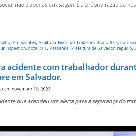
 social não é apenas um
slogan
. É a própria razão da no
balho
,
Ambulantes
,
Auditoria-Fiscal do Trabalho
,
Bruno Reis
,
Carnava
our inspection
,
nota
,
OIT
,
Passarela
,
Prefeitura de Salvador
,
repúdio
,
ra acidente com trabalhador durant
ore em Salvador.
ado em
novembro 10, 2023
cidente que acendeu um alerta para a segurança do tra