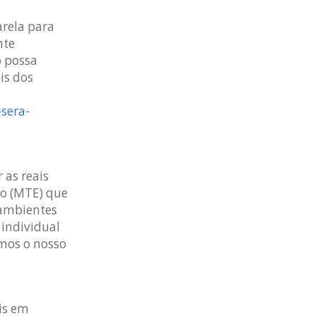
arela para
nte
o possa
is dos
sera-
 as reais
go (MTE) que
 ambientes
 individual
rmos o nosso
ais em