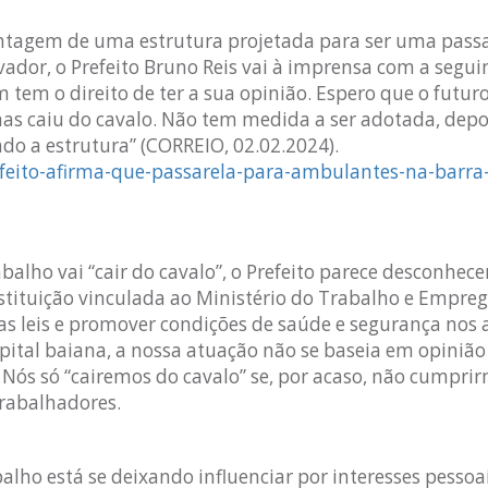
ontagem de uma estrutura projetada para ser uma pass
ador, o Prefeito Bruno Reis vai à imprensa com a segui
um tem o direito de ter a sua opinião. Espero que o futur
as caiu do cavalo. Não tem medida a ser adotada, depo
ndo a estrutura” (CORREIO, 02.02.2024).
feito-afirma-que-passarela-para-ambulantes-na-barra-
alho vai “cair do cavalo”, o Prefeito parece desconhecer
nstituição vinculada ao Ministério do Trabalho e Empre
s leis e promover condições de saúde e segurança nos
apital baiana, a nossa atuação não se baseia em opinião
 Nós só “cairemos do cavalo” se, por acaso, não cumpri
trabalhadores.
abalho está se deixando influenciar por interesses pesso