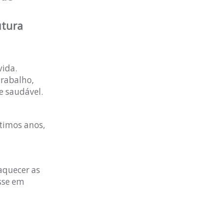
utura
vida.
rabalho,
e saudável.
timos anos,
aquecer as
sse em