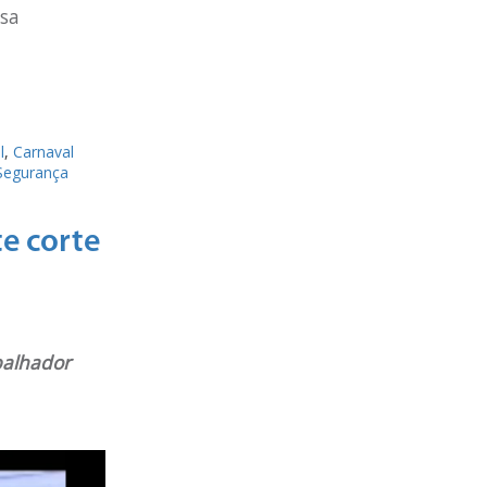
ssa
l
,
Carnaval
Segurança
e corte
balhador