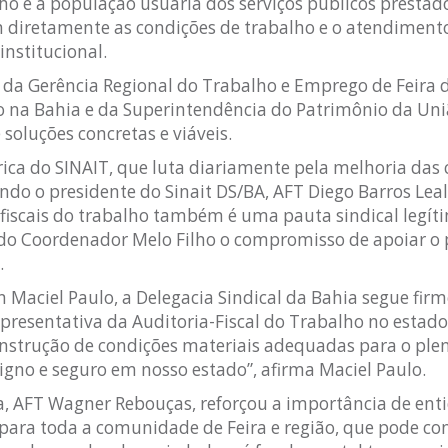
ho e a população usuária dos serviços públicos prestado
 diretamente as condições de trabalho e o atendimento
nstitucional.
 da Gerência Regional do Trabalho e Emprego de Feira 
 na Bahia e da Superintendência do Patrimônio da Uni
soluções concretas e viáveis.
rica do SINAIT, que luta diariamente pela melhoria das
undo o presidente do Sinait DS/BA, AFT Diego Barros Leal
-fiscais do trabalho também é uma pauta sindical legít
do Coordenador Melo Filho o compromisso de apoiar o p
.
n Maciel Paulo, a Delegacia Sindical da Bahia segue fir
presentativa da Auditoria-Fiscal do Trabalho no estad
nstrução de condições materiais adequadas para o plen
digno e seguro em nosso estado”, afirma Maciel Paulo.
a, AFT Wagner Rebouças, reforçou a importância de ent
 e para toda a comunidade de Feira e região, que pode c