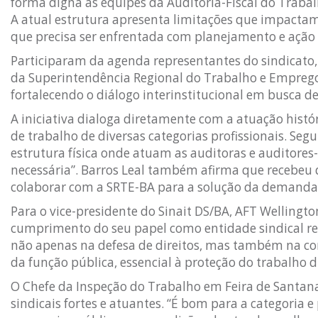
forma digna as equipes da Auditoria-Fiscal do Trabal
A atual estrutura apresenta limitações que impactam
que precisa ser enfrentada com planejamento e ação i
Participaram da agenda representantes do sindicato,
da Superintendência Regional do Trabalho e Emprego
fortalecendo o diálogo interinstitucional em busca de 
A iniciativa dialoga diretamente com a atuação histó
de trabalho de diversas categorias profissionais. Seg
estrutura física onde atuam as auditoras e auditores
necessária”. Barros Leal também afirma que recebeu 
colaborar com a SRTE-BA para a solução da demanda
Para o vice-presidente do Sinait DS/BA, AFT Wellingto
cumprimento do seu papel como entidade sindical re
não apenas na defesa de direitos, mas também na co
da função pública, essencial à proteção do trabalho 
O Chefe da Inspeção do Trabalho em Feira de Santan
sindicais fortes e atuantes. “É bom para a categoria