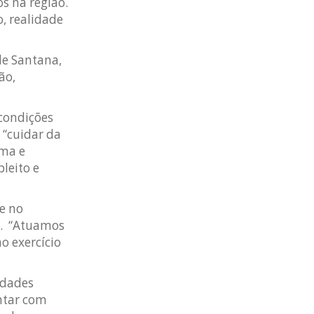
s na região.
, realidade
de Santana,
ão,
 condições
 “cuidar da
ima e
leito e
me no
o. “Atuamos
o exercício
idades
ontar com