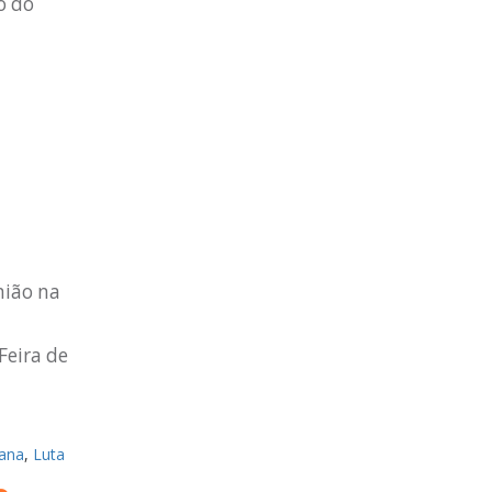
o do
nião na
Feira de
tana
,
Luta