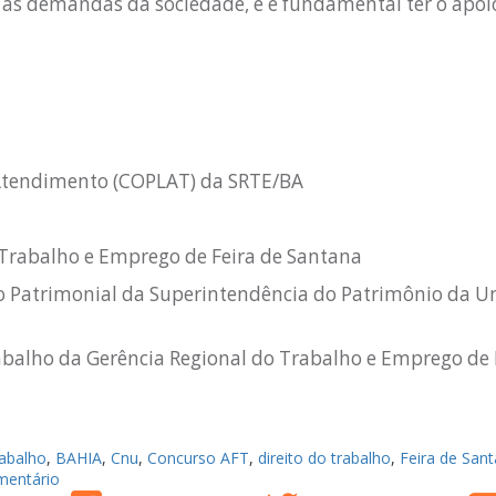
 as demandas da sociedade, e é fundamental ter o apoi
 Atendimento (COPLAT) da SRTE/BA
o Trabalho e Emprego de Feira de Santana
ão Patrimonial da Superintendência do Patrimônio da U
abalho da Gerência Regional do Trabalho e Emprego de 
rabalho
,
BAHIA
,
Cnu
,
Concurso AFT
,
direito do trabalho
,
Feira de San
mentário