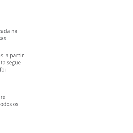
izada na
sas
: a partir
sta segue
foi
tre
todos os