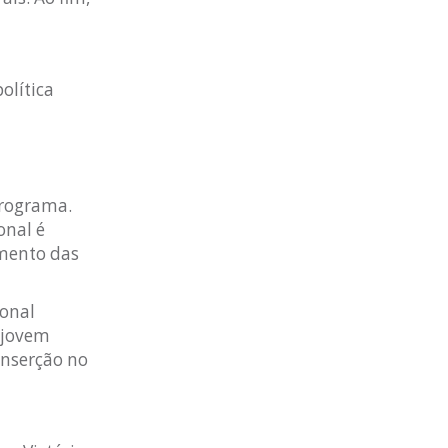
olítica
programa.
onal é
imento das
onal
 jovem
inserção no