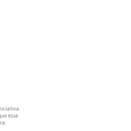
iciativa.
que esse
ra