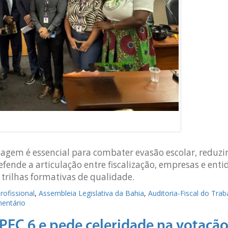
gem é essencial para combater evasão escolar, reduzi
efende a articulação entre fiscalização, empresas e ent
 trilhas formativas de qualidade.
ofissional
,
Assembleia Legislativa da Bahia
,
Auditoria-Fiscal do Trab
entário
PEC 6 e pede celeridade na votaçã