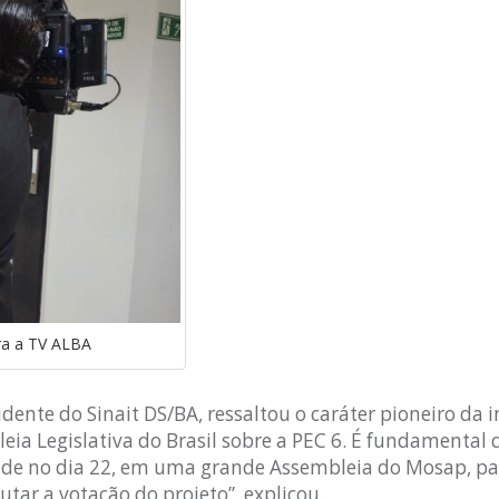
ara a TV ALBA
ente do Sinait DS/BA, ressaltou o caráter pioneiro da in
ia Legislativa do Brasil sobre a PEC 6. É fundamental 
lide no dia 22, em uma grande Assembleia do Mosap, pa
tar a votação do projeto”, explicou.