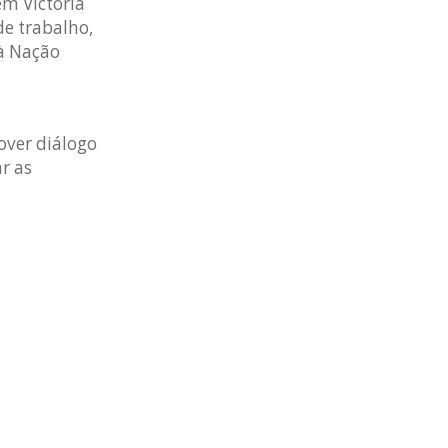
m Victória
de trabalho,
 à Nação
ver diálogo
r as