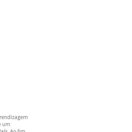
Aprendizagem
de um
aís. Ao fim,