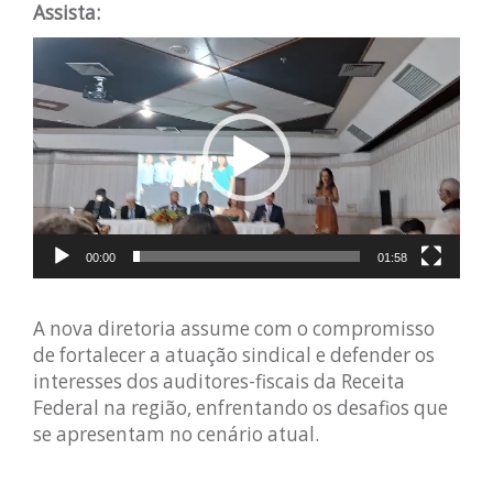
Assista:
Tocador
de
vídeo
00:00
01:58
A nova diretoria assume com o compromisso
de fortalecer a atuação sindical e defender os
interesses dos auditores-fiscais da Receita
Federal na região, enfrentando os desafios que
se apresentam no cenário atual.