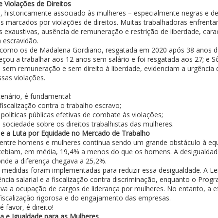
 Violações de Direitos
, historicamente associado às mulheres – especialmente negras e de 
s marcados por violações de direitos. Muitas trabalhadoras enfrent
 exaustivas, ausência de remuneração e restrição de liberdade, cara
 escravidão.
como os de Madalena Gordiano, resgatada em 2020 após 38 anos de
çou a trabalhar aos 12 anos sem salário e foi resgatada aos 27; e S
 sem remuneração e sem direito à liberdade, evidenciam a urgência d
ssas violações.
enário, é fundamental:
fiscalização contra o trabalho escravo;
olíticas públicas efetivas de combate às violações;
 sociedade sobre os direitos trabalhistas das mulheres.
l e a Luta por Equidade no Mercado de Trabalho
al entre homens e mulheres continua sendo um grande obstáculo à e
ecebiam, em média, 19,4% a menos do que os homens. A desigualdad
onde a diferença chegava a 25,2%.
, medidas foram implementadas para reduzir essa desigualdade. A Le
ncia salarial e a fiscalização contra discriminação, enquanto o Pro
iva a ocupação de cargos de liderança por mulheres. No entanto, a e
 fiscalização rigorosa e do engajamento das empresas.
 favor, é direito!
a e Igualdade para as Mulheres