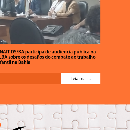
INAIT DS/BA participa de audiência pública na
LBA sobre os desafios do combate ao trabalho
fantil na Bahia
Leia mais...