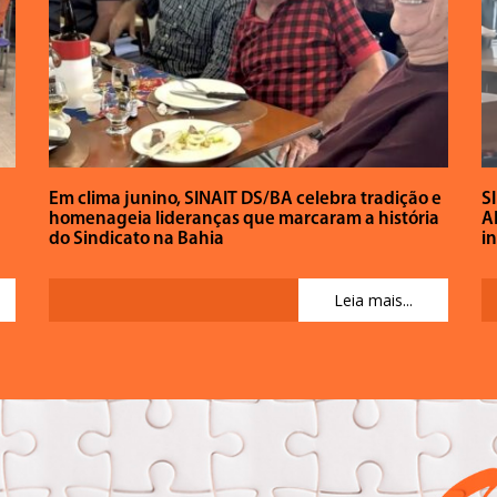
Em clima junino, SINAIT DS/BA celebra tradição e
S
homenageia lideranças que marcaram a história
A
do Sindicato na Bahia
in
Leia mais...