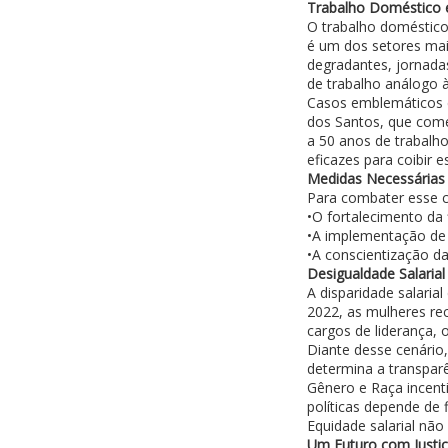
Trabalho Doméstico e
O trabalho doméstico
é um dos setores mai
degradantes, jornadas
de trabalho análogo à
Casos emblemáticos 
dos Santos, que come
a 50 anos de trabalho
eficazes para coibir e
Medidas Necessárias
Para combater esse c
•O fortalecimento da 
•A implementação de p
•A conscientização da
Desigualdade Salaria
A disparidade salari
2022, as mulheres r
cargos de liderança, 
Diante desse cenário
determina a transparê
Gênero e Raça incent
políticas depende de
Equidade salarial não é
Um Futuro com Justiç