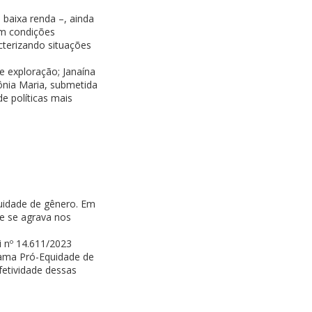
baixa renda –, ainda
am condições
cterizando situações
 exploração; Janaína
ônia Maria, submetida
e políticas mais
quidade de gênero. Em
e se agrava nos
i nº 14.611/2023
grama Pró-Equidade de
fetividade dessas