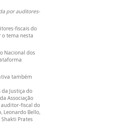
da por auditores-
tores-fiscais do
r o tema nesta
to Nacional dos
plataforma
rativa também
 da Justiça do
 da Associação
auditor-fiscal do
, Leonardo Bello,
 Shakti Prates