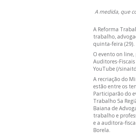
A medida, que co
A Reforma Trabal
trabalho, advoga
quinta-feira (29).
O evento on line,
Auditores-Fiscais
YouTube (/sinaitd
A recriação do M
estão entre os t
Participarão do e
Trabalho 5a Regi
Baiana de Advogad
trabalho e profes
e a auditora-fisc
Borela.