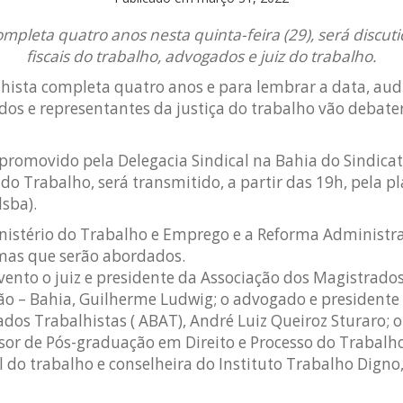
mpleta quatro anos nesta quinta-feira (29), será discuti
fiscais do trabalho, advogados e juiz do trabalho.
hista completa quatro anos e para lembrar a data, audi
dos e representantes da justiça do trabalho vão debate
 promovido pela Delegacia Sindical na Bahia do Sindica
 do Trabalho, será transmitido, a partir das 19h, pela 
sba).
inistério do Trabalho e Emprego e a Reforma Administ
emas que serão abordados.
vento o juiz e presidente da Associação dos Magistrados
ão – Bahia, Guilherme Ludwig; o advogado e presidente
os Trabalhistas ( ABAT), André Luiz Queiroz Sturaro; o 
sor de Pós-graduação em Direito e Processo do Trabalho
al do trabalho e conselheira do Instituto Trabalho Digno,